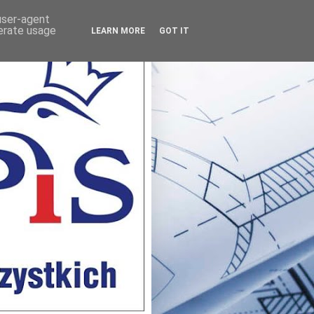
 user-agent
nerate usage
LEARN MORE
GOT IT