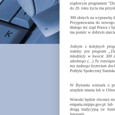
rządowym programem "Dobr
do 20. roku życia ma przys
300 złotych na wyprawkę dl
Przygotowania do nowego 
dlatego też rząd Prawa i 
ma pomóc w dobrym starci
Jednym z kolejnych prog
rodziny jest program „D
młodzieży w kwocie 300 z
szkolnego (…) To rozwiązan
ma żadnego kryterium do
Polityki Społecznej Stanis
W Bytomiu wniosek o prz
urzędzie miasta lub w Ośr
Wnioski będzie również moż
empatia.mrpips.gov.pl lub
drogą tradycyjną (w form
listopada.