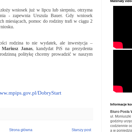
Materiały vide
i złoży wniosek już w lipcu lub sierpniu, otrzyma
śnia - zapewnia Urszula Bauer. Gdy wniosek
ch miesiącach, pomoc do rodziny trafi w ciągu 2
wniosku.
ści rodzina to nie wydatek, ale inwestycja –
m
Mariusz Janas
, kandydat PiS na prezydenta
rodzinną politykę chcemy prowadzić w naszym
www.mpips.gov.pl/DobryStart
Informacje k
Biuro Posła
ul. Moniuszki
godziny urzę
codziennie o
Strona główna
Starszy post
a w poniedzia