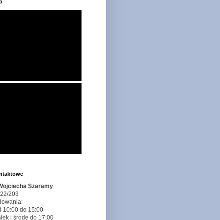
o
ontaktowe
 Wojciecha Szaramy
 22/203
dowania:
d 10:00 do 15:00
łek i środę do 17:00