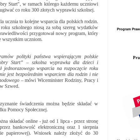
y Start", w ramach którego każdemu uczniowi
ługiwać co roku 300 złotych wyprawki szkolnej.
a ucznia to kolejne wsparcia dla polskich rodzin.
roku szkolnego niosą za sobą szereg wydatków
Program Prawa
Sprawiedliwości przygotował nowy program, który
e wszystkim uczniom.
ramów polityki państwa wspierającym polskie
obry Start” – szkolna wyprawka dla dzieci i
ł jednorazowego wsparcia na rozpoczęcie roku
ie jest bezpośrednim wsparciem dla rodzin i nie
chodowego
– mówi Wiceminister Rodziny, Pracy i
ław Szwed.
yznanie świadczenia można będzie składać w
odku Pomocy Społecznej.
na składać online - już od 1 lipca - przez stronę
 przez bankowość elektroniczną oraz 1 sierpnia
ie papierowej). Wniosek należy złożyć do 30