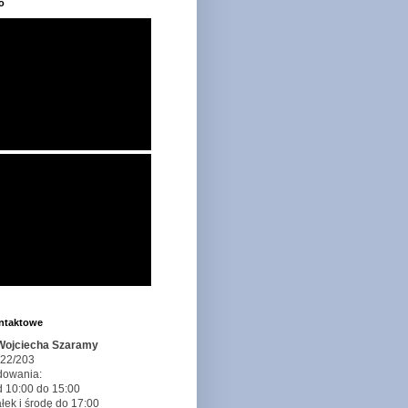
o
ontaktowe
 Wojciecha Szaramy
 22/203
dowania:
d 10:00 do 15:00
łek i środę do 17:00