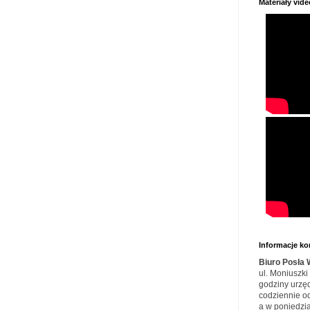
Materiały vide
Informacje k
Biuro Posła
ul. Moniuszki
godziny urzę
codziennie o
a w poniedzia