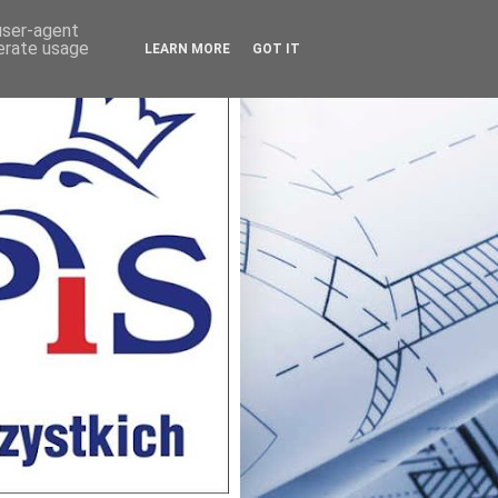
 user-agent
nerate usage
LEARN MORE
GOT IT