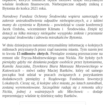
właśnie środkom finansowym. Niebezpieczne odpady znikną z
Bytomia do końca 2021 roku.
Narodowy Fundusz Ochrony Środowiska wspiera samorządy w
zakresie unieszkodliwienia odpadów niebezpiecznych, a z takimi
mamy do czynienia w Bytomiu
– powiedział w czasie konferencji
Jacek Ozdoba, wiceminister Klimatu i
Środowiska.
Dzięki tej
dotacji za kilka miesięcy nielegalne wysypisko zniknie i przestanie
zagrażać środowisku i zdrowiu mieszkańców Bytomia
.
W dniu dzisiejszym natomiast otrzymaliśmy informację o kolejnych
milionach przyznanych przez rząd naszemu miastu. Tym razem jest
to kwota
15 milionów złotych
. Pieniądze zostaną przeznaczone na
remont ulic Frycza-Modrzewskiego oraz Nickla.
Nie byłoby tych
pieniędzy gdyby nie działania podjęte osobiście przez bytomianina,
Kamila Jaszczaka, Dyrektora Biura Mateusza Morawieckiego w
Katowicach
– mówi radny Maciej Bartków, który od samego
początku brał udział w pracach związanych z pozyskaniem
dodatkowych pieniędzy z Rządowego Funduszu Inwestycji
Lokalnych.
Cieszę się, iż kolejne ulice miasta, po latach zaniedbań,
zostaną wyremontowane. Szczególnie raduję się z remontu ulicy
Nickla, jednej z ważniejszych ulic Miechowic
– dodaje
reprezentujący właśnie tę dzielnicę radny Bartków.