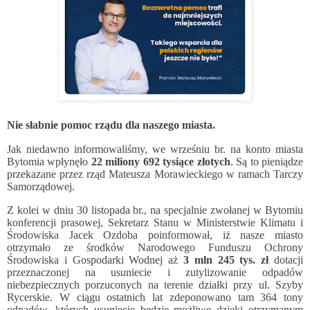
Nie słabnie pomoc rządu dla naszego miasta.
Jak niedawno informowaliśmy, we wrześniu br. na konto miasta
Bytomia wpłynęło
22 miliony 692 tysiące złotych
. Są to pieniądze
przekazane przez rząd Mateusza Morawieckiego w ramach Tarczy
Samorządowej.
Z kolei w dniu 30 listopada br., na specjalnie zwołanej w Bytomiu
konferencji prasowej, Sekretarz Stanu w Ministerstwie Klimatu i
Środowiska Jacek Ozdoba poinformował, iż nasze miasto
otrzymało ze środków Narodowego Funduszu Ochrony
Środowiska i Gospodarki Wodnej aż
3 mln 245 tys. zł
dotacji
przeznaczonej na usuniecie i zutylizowanie odpadów
niebezpiecznych porzuconych na terenie działki przy ul. Szyby
Rycerskie. W ciągu ostatnich lat zdeponowano tam 364 tony
odpadów, których usuniecie będzie możliwe dzięki otrzymanym