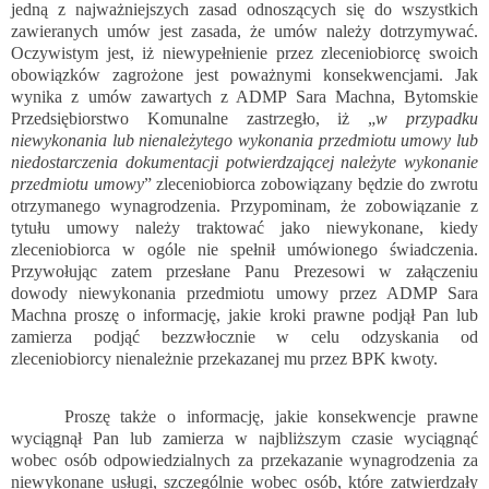
jedną z najważniejszych zasad odnoszących się do wszystkich
zawieranych umów jest zasada, że umów należy dotrzymywać.
Oczywistym jest, iż niewypełnienie przez zleceniobiorcę swoich
obowiązków zagrożone jest poważnymi konsekwencjami. Jak
wynika z umów zawartych z ADMP Sara Machna, Bytomskie
Przedsiębiorstwo Komunalne zastrzegło, iż „
w przypadku
niewykonania lub nienależytego wykonania przedmiotu umowy lub
niedostarczenia dokumentacji potwierdzającej należyte wykonanie
przedmiotu umowy
” zleceniobiorca zobowiązany będzie do zwrotu
otrzymanego wynagrodzenia. Przypominam, że zobowiązanie z
tytułu umowy należy traktować jako niewykonane, kiedy
zleceniobiorca w ogóle nie spełnił umówionego świadczenia.
Przywołując zatem przesłane Panu Prezesowi w załączeniu
dowody niewykonania przedmiotu umowy przez ADMP Sara
Machna proszę o informację, jakie kroki prawne podjął Pan lub
zamierza podjąć bezzwłocznie w celu odzyskania od
zleceniobiorcy nienależnie przekazanej mu przez BPK kwoty.
Proszę także o informację, jakie konsekwencje prawne
wyciągnął Pan lub zamierza w najbliższym czasie wyciągnąć
wobec osób odpowiedzialnych za przekazanie wynagrodzenia za
niewykonane usługi, szczególnie wobec osób, które zatwierdzały