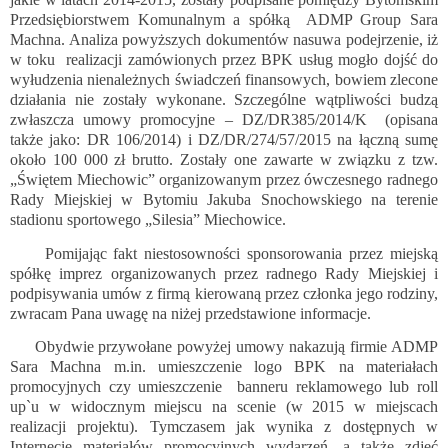
Przedsiębiorstwem Komunalnym a spółką
ADMP Group Sara
Machna. Analiza powyższych dokumentów nasuwa podejrzenie, iż
w toku
realizacji zamówionych przez BPK usług mogło dojść do
wyłudzenia nienależnych świadczeń finansowych, bowiem zlecone
działania nie zostały wykonane. Szczególne wątpliwości budzą
zwłaszcza umowy promocyjne – DZ/DR385/2014/K
(opisana
także jako: DR 106/2014) i DZ/DR/274/57/2015 na łączną sumę
około 100 000 zł brutto. Zostały one zawarte w związku z tzw.
„Świętem Miechowic” organizowanym przez ówczesnego radnego
Rady Miejskiej w Bytomiu Jakuba Snochowskiego na terenie
stadionu sportowego „Silesia” Miechowice.
Pomijając fakt niestosowności sponsorowania przez miejską
spółkę imprez organizowanych przez radnego Rady Miejskiej i
podpisywania umów z firmą kierowaną przez członka jego rodziny,
zwracam Pana uwagę na niżej przedstawione informacje.
Obydwie przywołane powyżej umowy nakazują firmie ADMP
Sara Machna m.in. umieszczenie logo BPK na materiałach
promocyjnych czy umieszczenie
banneru reklamowego lub roll
up`u w widocznym miejscu na scenie (w 2015 w miejscach
realizacji projektu). Tymczasem jak wynika z dostępnych w
Internecie materiałów promocyjnych wydarzeń, a także zdjęć