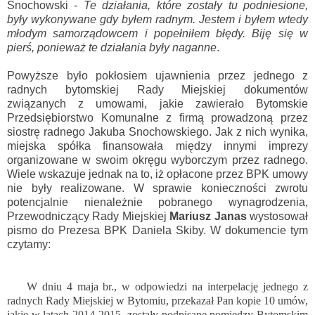
Snochowski -
Te działania, które zostały tu podniesione,
były wykonywane gdy byłem radnym. Jestem i byłem wtedy
młodym samorządowcem i popełniłem błędy. Biję się w
pierś, ponieważ te działania były naganne
.
Powyższe było pokłosiem ujawnienia przez jednego z
radnych bytomskiej Rady Miejskiej dokumentów
związanych z umowami, jakie zawierało Bytomskie
Przedsiębiorstwo Komunalne z firmą prowadzoną przez
siostrę radnego Jakuba Snochowskiego. Jak z nich wynika,
miejska spółka finansowała między innymi imprezy
organizowane w swoim okręgu wyborczym przez radnego.
Wiele wskazuje jednak na to, iż opłacone przez BPK umowy
nie były realizowane. W sprawie konieczności zwrotu
potencjalnie nienależnie pobranego wynagrodzenia,
Przewodniczący Rady Miejskiej
Mariusz Janas
wystosował
pismo do Prezesa BPK Daniela Skiby. W dokumencie tym
czytamy:
W dniu 4 maja br., w odpowiedzi na interpelację jednego z
radnych Rady Miejskiej w Bytomiu, przekazał Pan kopie 10 umów,
jakie w latach 2014-2015, zostały podpisane pomiędzy Bytomskim