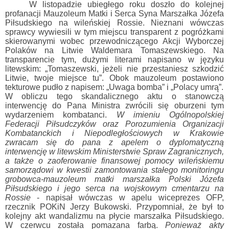
W listopadzie ubiegłego roku doszło do kolejnej
profanacji Mauzoleum Matki i Serca Syna Marszałka Józefa
Piłsudskiego na wileńskiej Rossie. Nieznani wówczas
sprawcy wywiesili w tym miejscu transparent z pogróżkami
skierowanymi wobec przewodniczącego Akcji Wyborczej
Polaków na Litwie Waldemara Tomaszewskiego. Na
transparencie tym, dużymi literami napisano w języku
litewskim: „Tomaszewski, jeżeli nie przestaniesz szkodzić
Litwie, twoje miejsce tu”. Obok mauzoleum postawiono
tekturowe pudło z napisem: „Uwaga bomba” i „Polacy umrą”.
W obliczu tego skandalicznego aktu o stanowczą
interwencję do Pana Ministra zwrócili się oburzeni tym
wydarzeniem kombatanci.
W imieniu Ogólnopolskiej
Federacji Piłsudczyków oraz Porozumienia Organizacji
Kombatanckich i Niepodległościowych w Krakowie
zwracam się do pana z apelem o dyplomatyczną
interwencję w litewskim Ministerstwie Spraw Zagranicznych,
a także o zaoferowanie finansowej pomocy wileńskiemu
samorządowi w kwestii zamontowania stałego monitoringu
grobowca-mauzoleum matki marszałka Polski Józefa
Piłsudskiego i jego serca na wojskowym cmentarzu na
Rossie
- napisał wówczas w apelu wiceprezes OFP,
rzecznik POKiN Jerzy Bukowski. Przypomniał, że był to
kolejny akt wandalizmu na płycie marszałka Piłsudskiego.
W czerwcu została pomazana farbą.
Ponieważ akty