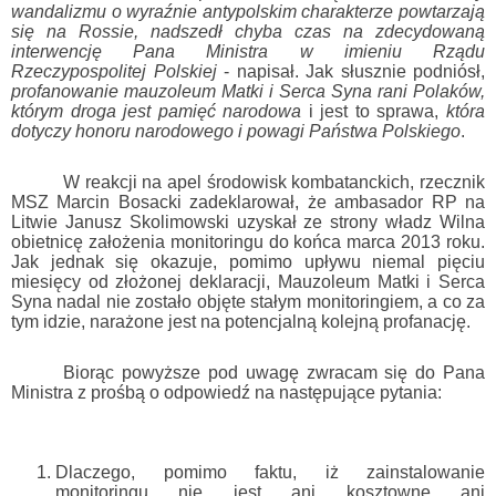
wandalizmu o wyraźnie antypolskim charakterze powtarzają
się na Rossie, nadszedł chyba czas na zdecydowaną
interwencję Pana Ministra w imieniu Rządu
Rzeczypospolitej Polskiej
- napisał. Jak słusznie podniósł,
profanowanie mauzoleum Matki i Serca Syna rani Polaków,
którym droga jest pamięć narodowa
i jest to sprawa,
która
dotyczy honoru narodowego i powagi Państwa Polskiego
.
W reakcji na apel środowisk kombatanckich, rzecznik
MSZ Marcin Bosacki zadeklarował, że ambasador RP na
Litwie Janusz Skolimowski uzyskał ze strony władz Wilna
obietnicę założenia monitoringu do końca marca 2013 roku.
Jak jednak się okazuje, pomimo upływu niemal pięciu
miesięcy od złożonej deklaracji, Mauzoleum Matki i Serca
Syna nadal nie zostało objęte stałym monitoringiem, a co za
tym idzie, narażone jest na potencjalną kolejną profanację.
Biorąc powyższe pod uwagę zwracam się do Pana
Ministra z prośbą o odpowiedź na następujące pytania:
Dlaczego, pomimo faktu, iż zainstalowanie
monitoringu nie jest ani kosztowne ani