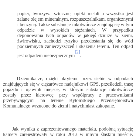
papier, tworzywa sztuczne, opiłki metali a wszystko jest
zalane olejem mineralnym, rozpuszczalnikami organicznymi
i benzyną. Także substancje rakotwórcze znajdują się w tym
odpadzie w wysokich stężaniach. W przypadku
deponowania tych odpadów w jakiejś dziurze w ziemi,
żwirowisku, zachodzi ryzyko przedostania się do wód
podziemnych zanieczyszczeń i skażenia terenu. Ten odpad
[2]
jest odpadem niebezpiecznym
.
Dziennikarze, dzięki ukrytemu przez siebie w odpadach
znajdujących się w ciężarówce nadajnikowi GPS, prześledzili trasę
pojazdu i ujawnili miejsce, w którym substancje rakotwórcze
zostały przez kierowcę, przy współpracy z pracownikami
przebywającymi na terenie Bytomskiego Przedsiębiorstwa
Komunalnego wrzucone do ziemi i natychmiast zakopane.
Jak wynika z zaprezentowanego materiału, podobną sytuację
kamery zarejestrowały w roku 2013 w innym śląskim mieście.