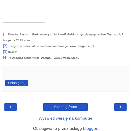
[1]
Krawiec Szymon,
Efekt ustawy śmieciowej? Polska staje się wysypiskiem
, Wprost.pl, 3
listopada 2015 roku.
[2]
Toksyczne śmieci obok centrum handlowego
, www.uwaga.tvn.pl
[3]
Ibidem.
[4]
To zagraża środowisku i zdrowiu!
, www.uwaga.tvn.pl.
Udostępnij
‹
›
Strona główna
Wyświetl wersję na komputer
Obsługiwane przez usługę
Blogger
.