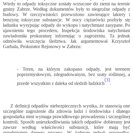
Wtedy to odpady toksyczne zostały wrzucone do ziemi na terenie
gminy Zabrze. Według dokumentów były to niegroźne odpady z
budowy. W rzeczywistości przewożono zawierające lakiery i
benzynę toksyczne substancje. W nocy ciężarówki pozbyły się
ładunku wysypując odpady do wykopu i natychmiast zasypane. Po
ujawnieniu tego procederu, Inspekcja środowiska natychmiast
zawiadomiła prokuraturę informując o zagrożeniu. Ta jednak
odmówiła wszczęcia śledztwa. Jak argumentował Krzysztof
Garbala, Prokurator Rejonowy w Zabrzu:
- Teren, na którym zakopano odpady, jest terenem
poprzemysłowym, zdegradowanym, bez szaty roślinnej, a
[3]
przede wszystkim z daleka od siedzib ludzkich
.
Z definicji odpadów niebezpiecznych wynika, że stanowią one
szczególne zagrożenie dla zdrowia ludzi i środowiska i dlatego
gospodarka nimi wymaga prawidłowego prowadzenia i szczególnej
kontroli. Sposób unieszkodliwiania takich odpadów dobierany jest
zawsze według właściwości substancji, które mają być
przedmiotem danego procesu. W żadnym jednak przypadku,