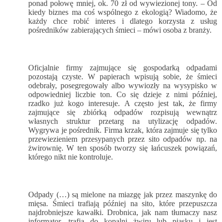
ponad połowę mniej, ok. 70 zł od wywiezionej tony. – Od
kiedy biznes ma coś wspólnego z ekologią? Wiadomo, że
każdy chce robić interes i dlatego korzysta z usług
pośredników zabierających śmieci – mówi osoba z branży.
Oficjalnie firmy zajmujące się gospodarką odpadami
pozostają czyste. W papierach wpisują sobie, że śmieci
odebrały, posegregowały albo wywiozły na wysypisko w
odpowiedniej liczbie ton. Co się dzieje z nimi później,
rzadko już kogo interesuje. A często jest tak, że firmy
zajmujące się zbiórką odpadów rozpisują wewnątrz
własnych struktur przetarg na utylizację odpadów.
Wygrywa je pośrednik. Firma krzak, która zajmuje się tylko
przewiezieniem przesypanych przez sito odpadów np. na
żwirownię. W ten sposób tworzy się łańcuszek powiązań,
którego nikt nie kontroluje.
Odpady (…) są mielone na miazgę jak przez maszynkę do
mięsa. Śmieci trafiają później na sito, które przepuszcza
najdrobniejsze kawałki. Drobnica, jak nam tłumaczy nasz
informator, trafia do kopalni żwiru lub piasku i jest