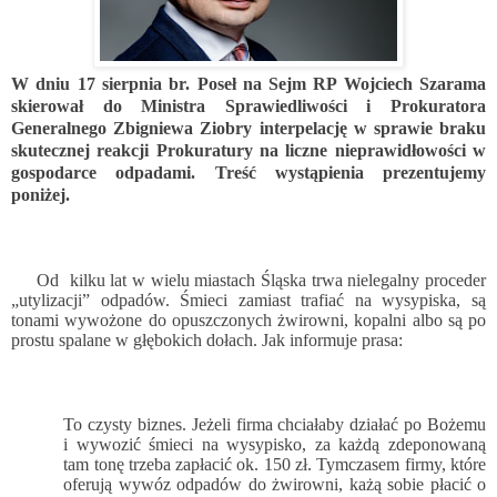
W dniu 17 sierpnia br. Poseł na Sejm RP Wojciech Szarama
skierował do Ministra Sprawiedliwości i Prokuratora
Generalnego Zbigniewa Ziobry interpelację w sprawie braku
skutecznej reakcji Prokuratury na liczne nieprawidłowości w
gospodarce odpadami. Treść wystąpienia prezentujemy
poniżej.
Od
kilku lat w wielu miastach Śląska trwa nielegalny proceder
„utylizacji” odpadów. Śmieci zamiast trafiać na wysypiska, są
tonami wywożone do opuszczonych żwirowni, kopalni albo są po
prostu spalane w głębokich dołach. Jak informuje prasa:
To czysty biznes. Jeżeli firma chciałaby działać po Bożemu
i wywozić śmieci na wysypisko, za każdą zdeponowaną
tam tonę trzeba zapłacić ok. 150 zł. Tymczasem firmy, które
oferują wywóz odpadów do żwirowni, każą sobie płacić o