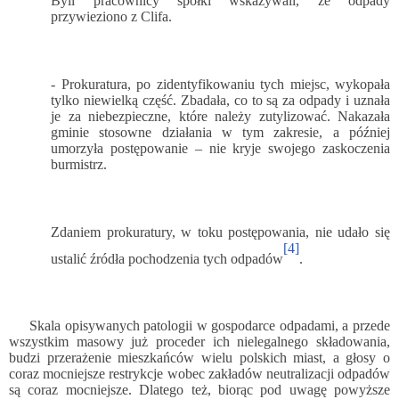
Byli pracownicy spółki wskazywali, że odpady
przywieziono z Clifa.
- Prokuratura, po zidentyfikowaniu tych miejsc, wykopała
tylko niewielką część. Zbadała, co to są za odpady i uznała
je za niebezpieczne, które należy zutylizować. Nakazała
gminie stosowne działania w tym zakresie, a później
umorzyła postępowanie – nie kryje swojego zaskoczenia
burmistrz.
Zdaniem prokuratury, w toku postępowania, nie udało się
[4]
ustalić źródła pochodzenia tych odpadów
.
Skala opisywanych patologii w gospodarce odpadami, a przede
wszystkim masowy już proceder ich nielegalnego składowania,
budzi przerażenie mieszkańców wielu polskich miast, a głosy o
coraz mocniejsze restrykcje wobec zakładów neutralizacji odpadów
są coraz mocniejsze. Dlatego też, biorąc pod uwagę powyższe