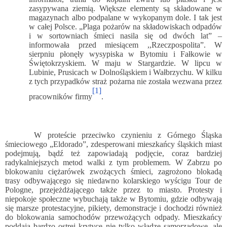
zasypywana ziemią. Większe elementy są składowane w
magazynach albo podpalane w wykopanym dole. I tak jest
w całej Polsce. „Plaga pożarów na składowiskach odpadów
i w sortowniach śmieci nasila się od dwóch lat” –
informowała przed miesiącem ,,Rzeczpospolita”. W
sierpniu płonęły wysypiska w Bytomiu i Fałkowie w
Świętokrzyskiem. W maju w Stargardzie. W lipcu w
Lubinie, Prusicach w Dolnośląskiem i Wałbrzychu. W kilku
z tych przypadków straż pożarna nie została wezwana przez
[1]
pracowników firmy
.
W proteście przeciwko czynieniu z Górnego Śląska
śmieciowego „Eldorado”, zdesperowani mieszkańcy śląskich miast
podejmują, bądź też zapowiadają podjęcie, coraz bardziej
radykalniejszych metod walki z tym problemem. W Zabrzu po
blokowaniu ciężarówek zwożących śmieci, zagrożono blokadą
trasy odbywającego się niedawno kolarskiego wyścigu Tour de
Pologne, przejeżdżającego także przez to miasto. Protesty i
niepokoje społeczne wybuchają także w Bytomiu, gdzie odbywają
się marsze protestacyjne, pikiety, demonstracje i dochodzi również
do blokowania samochodów przewożących odpady. Mieszkańcy
poddają bardzo ostrej krytyce nie tylko władze samorządowe, ale