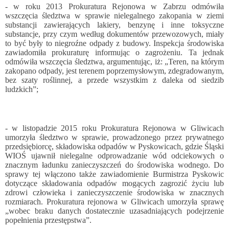
- w roku 2013 Prokuratura Rejonowa w Zabrzu odmówiła
wszczęcia śledztwa w sprawie nielegalnego zakopania w ziemi
substancji zawierających lakiery, benzynę i inne toksyczne
substancje, przy czym według dokumentów przewozowych, miały
to być były to niegroźne odpady z budowy. Inspekcja środowiska
zawiadomiła prokuraturę informując o zagrożeniu. Ta jednak
odmówiła wszczęcia śledztwa, argumentując, iż: „Teren, na którym
zakopano odpady, jest terenem poprzemysłowym, zdegradowanym,
bez szaty roślinnej, a przede wszystkim z daleka od siedzib
ludzkich”;
- w listopadzie 2015 roku Prokuratura Rejonowa w Gliwicach
umorzyła śledztwo w sprawie, prowadzonego przez prywatnego
przedsiębiorcę, składowiska odpadów w Pyskowicach, gdzie Śląski
WIOŚ ujawnił nielegalne odprowadzanie wód odciekowych o
znacznym ładunku zanieczyszczeń do środowiska wodnego. Do
sprawy tej włączono także zawiadomienie Burmistrza Pyskowic
dotyczące składowania odpadów mogących zagrozić życiu lub
zdrowi człowieka i zanieczyszczenie środowiska w znacznych
rozmiarach. Prokuratura rejonowa w Gliwicach umorzyła sprawę
„wobec braku danych dostatecznie uzasadniających podejrzenie
popełnienia przestępstwa”.