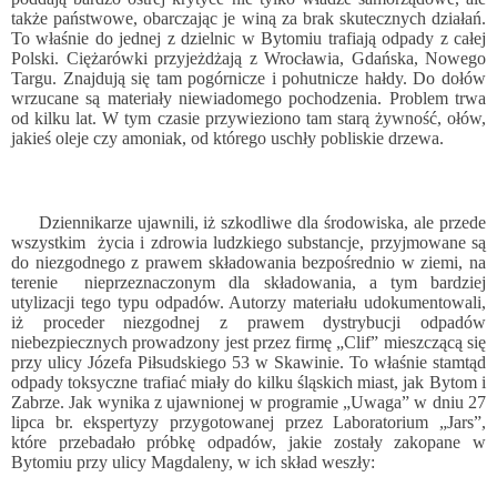
także państwowe, obarczając je winą za brak skutecznych działań.
To właśnie do jednej z dzielnic w Bytomiu trafiają odpady z całej
Polski. Ciężarówki przyjeżdżają z Wrocławia, Gdańska, Nowego
Targu. Znajdują się tam pogórnicze i pohutnicze hałdy. Do dołów
wrzucane są materiały niewiadomego pochodzenia. Problem trwa
od kilku lat. W tym czasie przywieziono tam starą żywność, ołów,
jakieś oleje czy amoniak, od którego uschły pobliskie drzewa.
Dziennikarze ujawnili, iż szkodliwe dla środowiska, ale przede
wszystkim
życia i zdrowia ludzkiego substancje, przyjmowane są
do niezgodnego z prawem składowania bezpośrednio w ziemi, na
terenie
nieprzeznaczonym dla składowania, a tym bardziej
utylizacji tego typu odpadów. Autorzy materiału udokumentowali,
iż proceder niezgodnej z prawem dystrybucji odpadów
niebezpiecznych prowadzony jest przez firmę „Clif” mieszczącą się
przy ulicy Józefa Piłsudskiego 53 w Skawinie. To właśnie stamtąd
odpady toksyczne trafiać miały do kilku śląskich miast, jak Bytom i
Zabrze. Jak wynika z ujawnionej w programie „Uwaga” w dniu 27
lipca br. ekspertyzy przygotowanej przez Laboratorium „Jars”,
które przebadało próbkę odpadów, jakie zostały zakopane w
Bytomiu przy ulicy Magdaleny, w ich skład weszły: