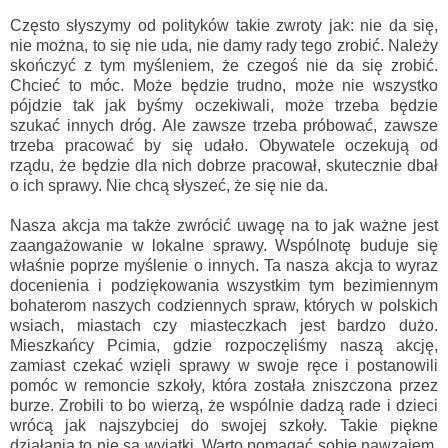
Często słyszymy od polityków takie zwroty jak: nie da się,
nie można, to się nie uda, nie damy rady tego zrobić. Należy
skończyć z tym myśleniem, że czegoś nie da się zrobić.
Chcieć to móc. Może będzie trudno, może nie wszystko
pójdzie tak jak byśmy oczekiwali, może trzeba będzie
szukać innych dróg. Ale zawsze trzeba próbować, zawsze
trzeba pracować by się udało. Obywatele oczekują od
rządu, że będzie dla nich dobrze pracował, skutecznie dbał
o ich sprawy. Nie chcą słyszeć, że się nie da.
Nasza akcja ma także zwrócić uwagę na to jak ważne jest
zaangażowanie w lokalne sprawy. Wspólnotę buduje się
właśnie poprze myślenie o innych. Ta nasza akcja to wyraz
docenienia i podziękowania wszystkim tym bezimiennym
bohaterom naszych codziennych spraw, których w polskich
wsiach, miastach czy miasteczkach jest bardzo dużo.
Mieszkańcy Pcimia, gdzie rozpoczęliśmy naszą akcję,
zamiast czekać wzięli sprawy w swoje ręce i postanowili
pomóc w remoncie szkoły, która została zniszczona przez
burze. Zrobili to bo wierzą, że wspólnie dadzą rade i dzieci
wrócą jak najszybciej do swojej szkoły. Takie piękne
działania to nie są wyjątki. Warto pomagać sobie nawzajem,