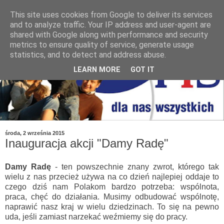
This site uses cookies from Google to deliver its services
and to analyze traffic. Your IP address and user-agent are
shared with Google along with performance and security
metrics to ensure quality of service, generate usage
statistics, and to detect and address abuse.
LEARN MORE
GOT IT
środa, 2 września 2015
Inauguracja akcji "Damy Radę"
Damy Radę
- ten powszechnie znany zwrot, którego tak
wielu z nas przecież używa na co dzień najlepiej oddaje to
czego dziś nam Polakom bardzo potrzeba: wspólnota,
praca, chęć do działania. Musimy odbudować wspólnotę,
naprawić nasz kraj w wielu dziedzinach. To się na pewno
uda, jeśli zamiast narzekać weźmiemy się do pracy.