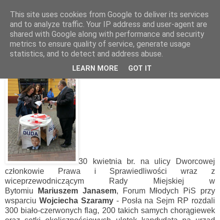
This site uses cookies from Google to deliver its services
and to analyze traffic. Your IP address and user-agent are
shared with Google along with performance and security
poniedziałek, 4 maja 2015
metrics to ensure quality of service, generate usage
Akcja rozdawania flag RP
statistics, and to detect and address abuse.
LEARN MORE
GOT IT
30 kwietnia br. na ulicy Dworcowej
członkowie Prawa i Sprawiedliwości wraz z
wiceprzewodniczącym Rady Miejskiej w
Bytomiu
Mariuszem Janasem
, Forum Młodych PiS przy
wsparciu
Wojciecha Szaramy
- Posła na Sejm RP rozdali
300 biało-czerwonych flag, 200 takich samych chorągiewek