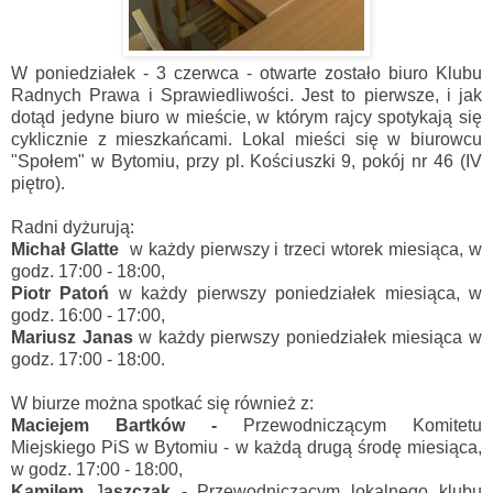
W poniedziałek - 3 czerwca - otwarte zostało biuro Klubu
Radnych Prawa i Sprawiedliwości. Jest to pierwsze, i jak
dotąd jedyne biuro w mieście, w którym rajcy spotykają się
cyklicznie z mieszkańcami. Lokal mieści się w biurowcu
"Społem" w Bytomiu, przy pl. Kościuszki 9, pokój nr 46 (IV
piętro).
Radni dyżurują:
Michał Glatte
w każdy pierwszy i trzeci wtorek miesiąca, w
godz. 17:00 - 18:00,
Piotr Patoń
w każdy pierwszy poniedziałek miesiąca, w
godz. 16:00 - 17:00,
Mariusz Janas
w każdy pierwszy poniedziałek miesiąca w
godz. 17:00 - 18:00.
W biurze można spotkać się również z:
Maciejem Bartków -
Przewodniczącym Komitetu
Miejskiego PiS w Bytomiu - w każdą drugą środę miesiąca,
w godz. 17:00 - 18:00,
Kamilem
J
aszczak
- Przewodniczącym lokalnego klubu